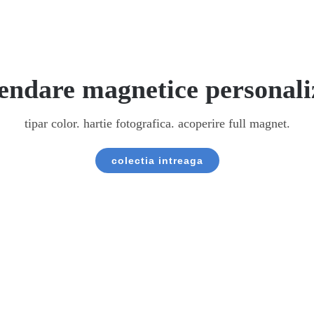
endare magnetice personali
Adaugă în coș
Detalii
tipar color. hartie fotografica. acoperire full magnet.
colectia intreaga