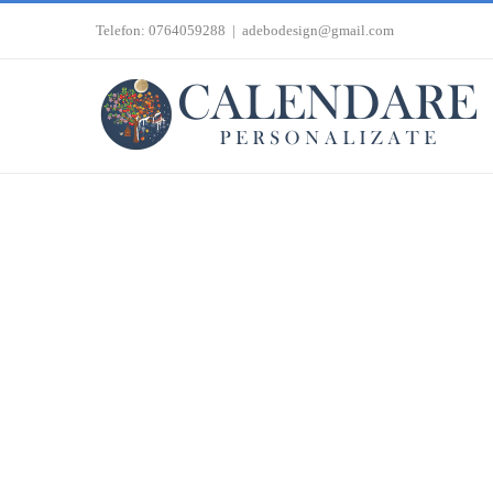
Skip
Telefon: 0764059288
|
adebodesign@gmail.com
to
content