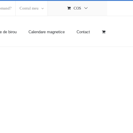
omand?
Contul meu
COS
e de birou
Calendare magnetice
Contact