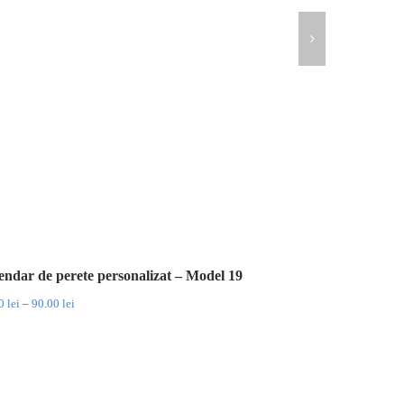
endar de perete personalizat – Model 19
Interval
00
lei
–
90.00
lei
de
prețuri:
60.00 lei
până
la