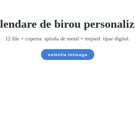
90.00 lei
lendare de birou personaliz
Acest
Selectează opțiunile
produs
Detalii
are
12 file + coperta. spirala de metal + trepied. tipar digital.
mai
multe
variații.
colectia intreaga
Opțiunile
pot
fi
alese
în
pagina
produsului.