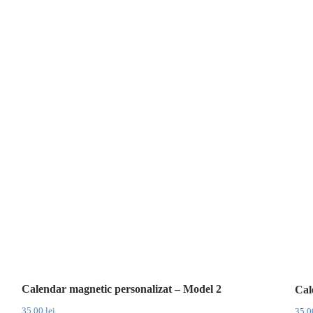
Calendar magnetic personalizat – Model 2
Cal
35.00
lei
35.