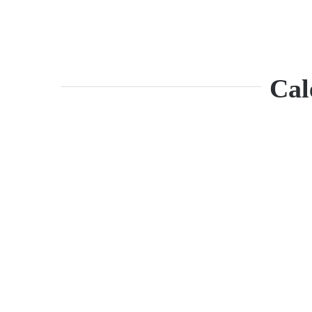
Cal
Adaugă în coș
Detalii