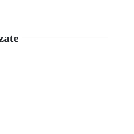
zate
Adaugă în coș
Detalii