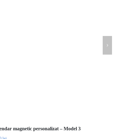
endar magnetic personalizat – Model 3
00
lei