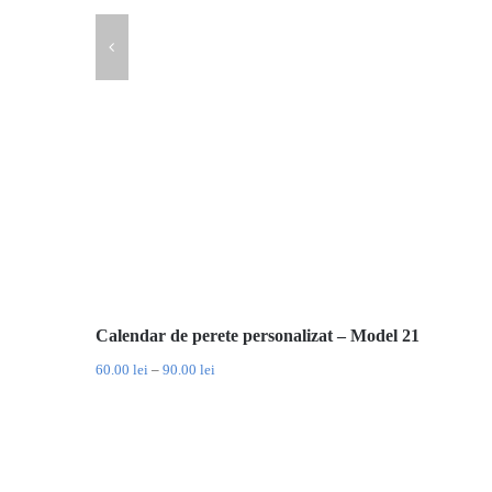
Calendar de perete personalizat – Model 21
Interval
60.00
lei
–
90.00
lei
de
prețuri:
60.00 lei
până
la