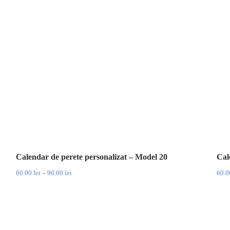
Calendar de perete personalizat – Model 20
Cal
Interval
60.00
lei
–
90.00
lei
60.
de
prețuri:
60.00 lei
până
la